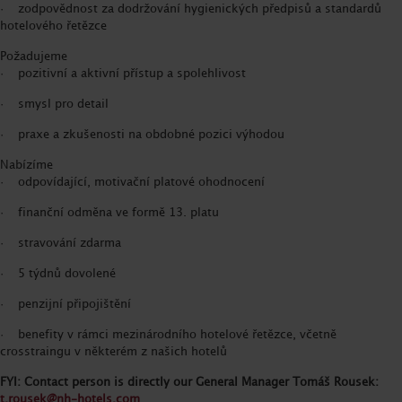
· zodpovědnost za dodržování hygienických předpisů a standardů
hotelového řetězce
Požadujeme
· pozitivní a aktivní přístup a spolehlivost
· smysl pro detail
· praxe a zkušenosti na obdobné pozici výhodou
Nabízíme
· odpovídající, motivační platové ohodnocení
· finanční odměna ve formě 13. platu
· stravování zdarma
· 5 týdnů dovolené
· penzijní připojištění
· benefity v rámci mezinárodního hotelové řetězce, včetně
crosstraingu v některém z našich hotelů
FYI: Contact person is directly our General Manager Tomáš Rousek:
t.rousek@nh-hotels.com