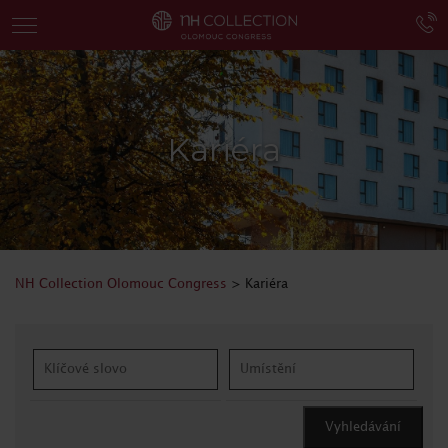
Kariéra
NH Collection Olomouc Congress
>
Kariéra